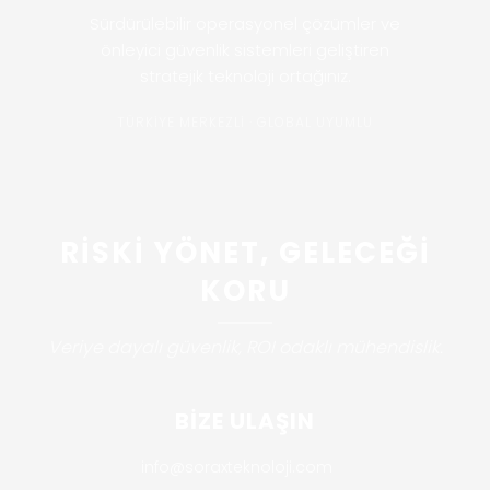
Sürdürülebilir operasyonel çözümler ve
önleyici güvenlik sistemleri geliştiren
stratejik teknoloji ortağınız.
TÜRKİYE MERKEZLİ · GLOBAL UYUMLU
RİSKİ YÖNET, GELECEĞİ
KORU
Veriye dayalı güvenlik, ROI odaklı mühendislik.
BİZE ULAŞIN
info@soraxteknoloji.com