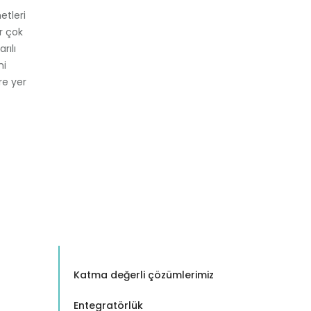
etleri
ir çok
rılı
ni
re yer
Katma değerli çözümlerimiz
Entegratörlük