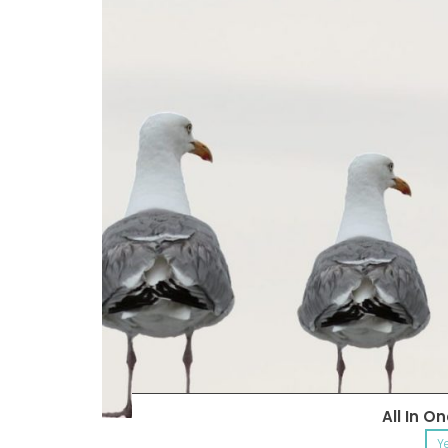
All In O
Y