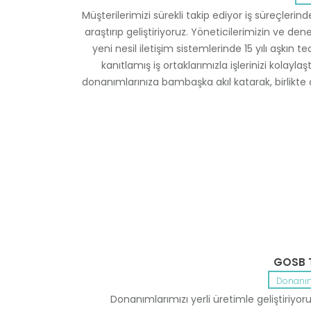
Müşterilerimizi sürekli takip ediyor iş süreçler
araştırıp geliştiriyoruz. Yöneticilerimizin ve de
yeni nesil iletişim sistemlerinde 15 yılı aşkın
kanıtlamış iş ortaklarımızla işlerinizi kolay
donanımlarınıza bambaşka akıl katarak, birlikte 
GOSB T
Donanıml
Donanımlarımızı yerli üretimle geliştiriyo