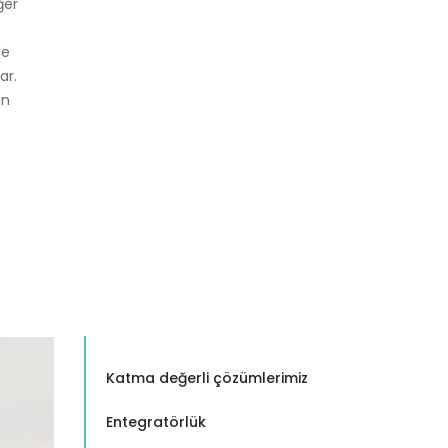
ğer
le
ar.
an
Katma değerli çözümlerimiz
Entegratörlük