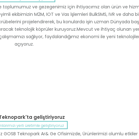
inde toplumumuz ve gezegenimiz için ihtiyacımız olan ürün ve hizm
neyimli ekibimizin M2M, IOT ve Vas İşlemleri BulkSMS, IVR ve daha b
 tecrübelerini projelendirerek, bu konularda işin uzman Dünyada başa
laştıracak teknolojik köprüler kuruyoruz.Mevcut ve ihtiyaç olunan ye
çalışmamızı sağlıyor, faydalandığımız ekonomi ile yeni teknolojile
açıyoruz.
eknopark'ta geliştiriyoruz
arımızı yerli üretimle geliştiriyoruz
ruz GOSB Teknopark Ar& Ge Ofisimizde, Ürünlerimizi olumlu etkiler